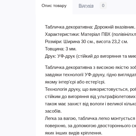
Опис товару
Відгуків
0
Табличка декоративна: Дорожній вказівник
.
Характеристики: Матеріал ПВХ (полівінілхл
Розміри: Ширина 30 см., висота 23,2 см.
Товщина: 3 мм.
Друк: УФ-друк (стійкий до вигоряння та мию
Табличка декоративна з високою якістю зо
завдяки технології УФ-друку, гідно вигляда
якому інтер'єрі або естер'єрі.
Технологія друку, що використовується, р
стійким до вигоряння від ультрафіолетових
також має захист від вологи і великої кіль
засобів.
Легка за вагою, табличка легко монтується
поверхню, за допомогою двостороннього ск
яких інших видів кріплення.