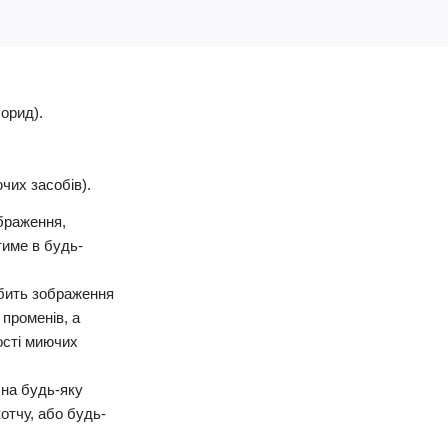
орид).
чих засобів).
браження,
тиме в будь-
обить зображення
 променів, а
кості миючих
 на будь-яку
отчу, або будь-