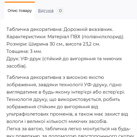
0
Опис товару
Відгуків
Табличка декоративна: Дорожній вказівник
.
Характеристики: Матеріал ПВХ (полівінілхлорид).
Розміри: Ширина 30 см., висота 23,2 см.
Товщина: 3 мм.
Друк: УФ-друк (стійкий до вигоряння та миючих
засобів).
Табличка декоративна з високою якістю
зображення, завдяки технології УФ-друку, гідно
виглядатиме в будь-якому інтер'єрі або естер'єрі.
Технологія друку, що використовується, робить
зображення стійким до вигоряння від
ультрафіолетових променів, а також має захист від
вологи і великої кількості миючих засобів.
Легка за вагою, табличка легко монтується на будь-
яку поверхню, за допомогою двостороннього скотчу,