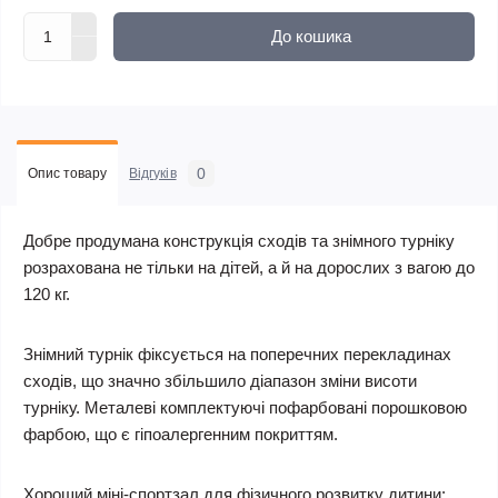
До кошика
0
Опис товару
Відгуків
Добре продумана конструкція сходів та знімного турніку
розрахована не тільки на дітей, а й на дорослих з вагою до
120 кг.
Знімний турнік фіксується на поперечних перекладинах
сходів, що значно збільшило діапазон зміни висоти
турніку. Металеві комплектуючі пофарбовані порошковою
фарбою, що є гіпоалергенним покриттям.
Хороший міні-спортзал для фізичного розвитку дитини: