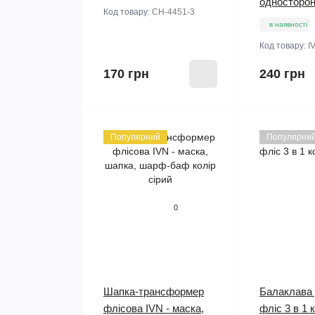
односторон
Код товару:
CH-4451-3
в наявності
Код товару:
I
170 грн
240 грн
Популярний
Популярни
0
Шапка-трансформер
Балаклава 
флісова IVN - маска,
фліс 3 в 1 