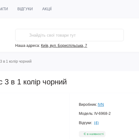
АКТИ
ВІДГУКИ
АКЦІЇ
Наша адреса:
Київ, вул. Бориспільська, 7
3 в 1 колір чорний
 3 в 1 колір чорний
Виробник:
IVN
Модель:
IV-6968-2
Відгуки:
(4)
Є в наявності