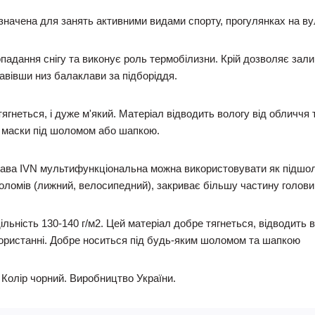
значена для занять активними видами спорту, прогулянках на вул
опадання снігу та виконує роль термобілизни. Крій дозволяє зали
 завівши низ балаклави за підборіддя.
тягнеться, і дуже м'який. Матеріал відводить вологу від обличч
і маски під шоломом або шапкою.
ава IVN мультифункціональна можна використовувати як підшол
оломів (лижний, велосипедний), закриває більшу частину голови та
ільність 130-140 г/м2. Цей матеріал добре тягнеться, відводить 
ористанні. Добре носиться під будь-яким шоломом та шапкою
г. Колір чорний. Виробництво України.