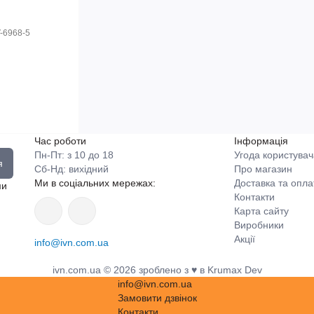
V-6968-5
Час роботи
Інформація
Пн-Пт: з 10 до 18
Угода користувач
я
Сб-Нд: вихідний
Про магазин
Ми в соціальних мережах:
Доставка та опла
ми
Контакти
Карта сайту
Виробники
Акції
info@ivn.com.ua
ivn.com.ua © 2026 зроблено з ♥ в Krumax Dev
info@ivn.com.ua
Замовити дзвінок
Контакти