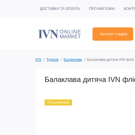
ДОСТАВКА ТА ОПЛАТА
ПРО МАГАЗИН
КОНТ
Каталог товарів
IVN
Туризм
Балаклави
Балаклава дитяча IVN фліс 
Балаклава дитяча IVN фліс
Популярний