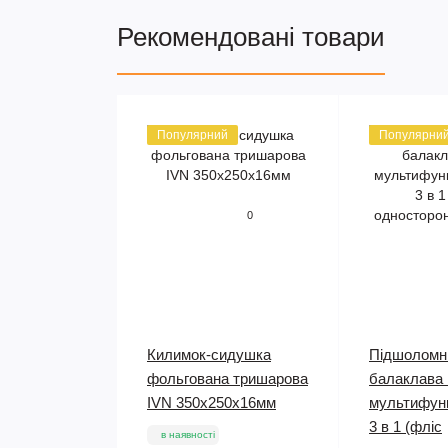
Рекомендовані товари
Популярний
Популярни
0
Килимок-сидушка
Підшоломн
фольгована тришарова
балаклава
IVN 350х250х16мм
мультифун
3 в 1 (фліс
в наявності