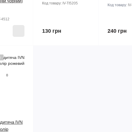
ній чорний)
Код товару:
IV-TI5205
Код товару:
IV
V-4512
130 грн
240 грн
й
0
дитяча IVN
колір