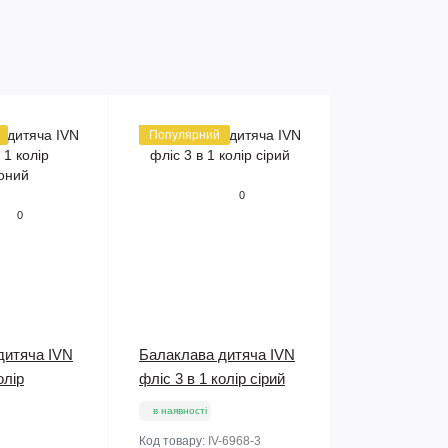
Популярний
0
0
дитяча IVN
Балаклава дитяча IVN
олір
фліс 3 в 1 колір сірий
в наявності
Код товару:
IV-6968-3