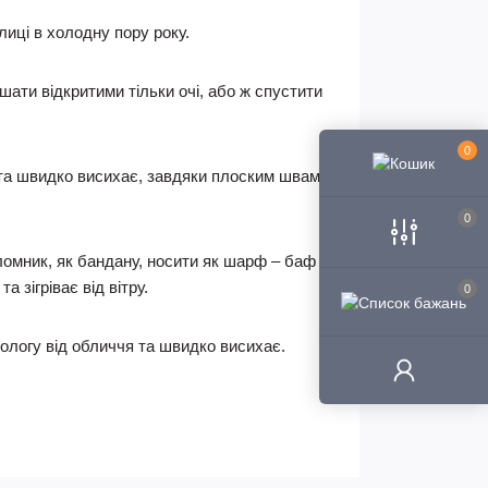
иці в холодну пору року.
шати відкритими тільки очі, або ж спустити
0
я та швидко висихає, завдяки плоским швам
0
омник, як бандану, носити як шарф – баф
 зігріває від вітру.
0
вологу від обличчя та швидко висихає.