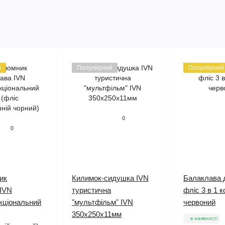
й
Популярний
Популярний
0
0
ик
Килимок-сидушка IVN
Балаклава 
 IVN
туристична
фліс 3 в 1 к
кціональний
"мультфільм" IVN
червоний
350х250х11мм
в наявності