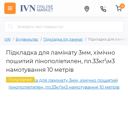
0
IVN
Будівництво
Підкладка під ламінат
Підкладка для ламінат
Підкладка для ламінату 3мм, хімічно
пошитий пінополіетилен, пл.33кг\м3
намотування 10 метрів
Популярний